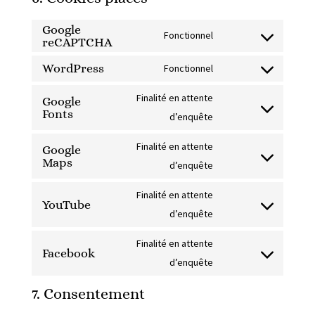
Google
Fonctionnel
reCAPTCHA
Consent
to
WordPress
Fonctionnel
Consent
service
to
Finalité en attente
Google
google-
Fonts
service
Consent
d’enquête
recaptcha
wordpress
to
Finalité en attente
Google
service
Maps
Consent
d’enquête
google-
to
fonts
Finalité en attente
service
YouTube
Consent
d’enquête
google-
to
maps
Finalité en attente
service
Facebook
Consent
d’enquête
youtube
to
7. Consentement
service